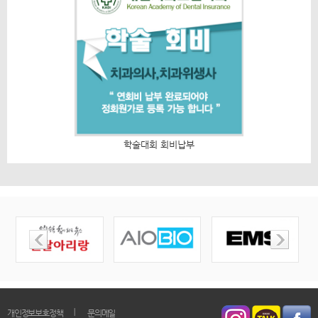
학술대회 회비납부
입회
｜
개인정보보호정책
문의메일