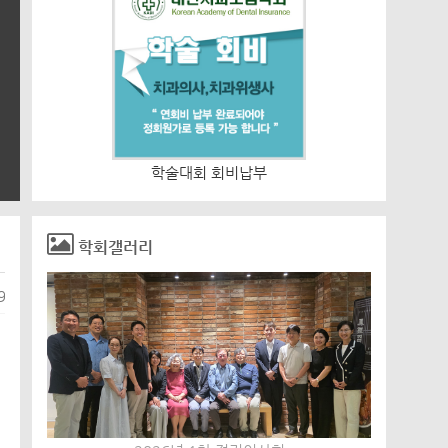
학술대회 회비납부
입회비 연회비
학회갤러리
9