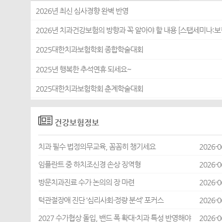
2026년 최신 심사경향 완벽 반영
2026년 치과건강보험의 방향과 꼭 알아야 할 내용 [스탭세미나:보
2025대한치과보험학회 종합학술대회
2025년 행복한 추석연휴 되세요~
2025대한치과보험학회 춘계학술대회
건강보험정보
치과 필수 법정의무교육, 꼼꼼히 챙기세요
2026-0
임플란트 중 하치조신경 손상 징역형
2026-0
방문치과진료 수가 논의의 장 마련
2026-0
턱관절장애 진단 ‘심리사회·정량 분석’ 포커스
2026-0
2027 수가협상 돌입, 밴드 폭 확대-치과 특성 반영해야
2026-0