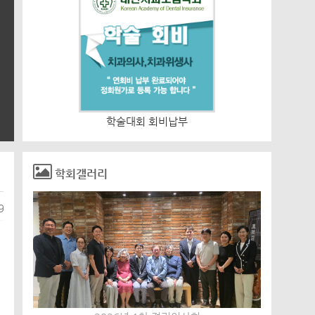
학술대회 회비납부
입회비 연회비
학회갤러리
9