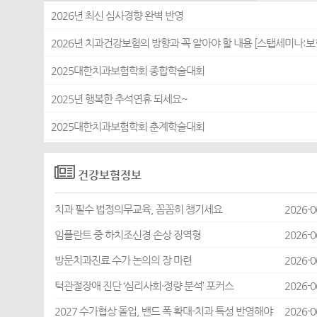
2026년 최신 심사경향 완벽 반영
2026년 치과건강보험의 방향과 꼭 알아야 할 내용 [스탭세미나:보
2025대한치과보험학회 종합학술대회
2025년 행복한 추석연휴 되세요~
2025대한치과보험학회 춘계학술대회
건강보험정보
치과 필수 법정의무교육, 꼼꼼히 챙기세요
2026-0
임플란트 중 하치조신경 손상 징역형
2026-0
방문치과진료 수가 논의의 장 마련
2026-0
턱관절장애 진단 ‘심리사회·정량 분석’ 포커스
2026-0
2027 수가협상 돌입, 밴드 폭 확대-치과 특성 반영해야
2026-0