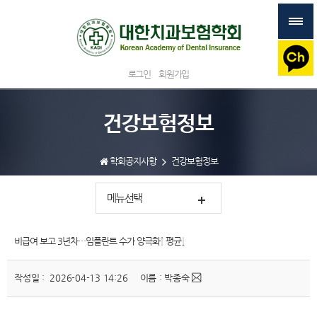
로그인
회원가입
건강보험정보
학회공지사항
건강보험정보
메뉴선택
비급여 보고 3년차…임플란트 수가 양극화↑ 평균↓
작성일 : 2026-04-13 14:26
이름 : 박종숙