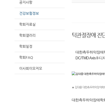
공지사항
건강보험정보
학회자료실
턱관절장애 진단 
학회갤러리
학회일정
대한측두하악장애학회
학회FAQ
DC/TMD Axis I
이사회이모저모
▲ 김대중 대한측두하악장애학
대한측두하악장애학회가