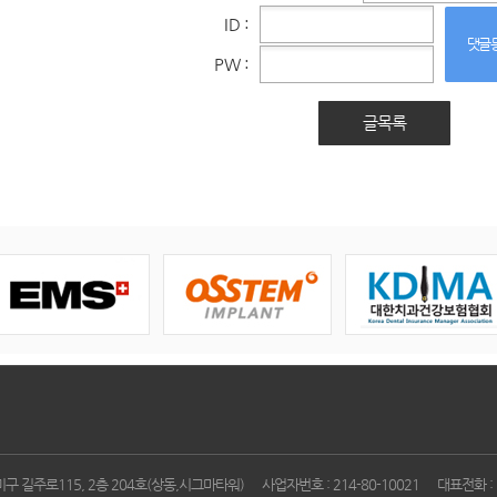
ID :
댓글
PW :
글목록
구 길주로115, 2층 204호(상동,시그마타워)
사업자번호 : 214-80-10021
대표전화 : 