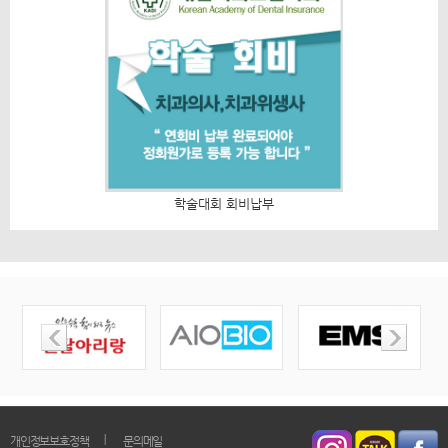
학술대회 회비납부
입회
｜
개인정보보호정책
문의메일