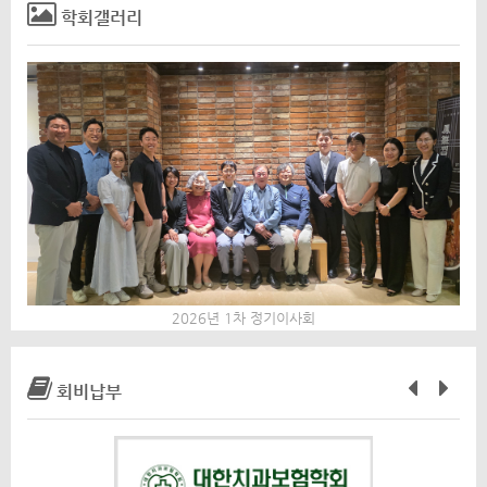
학회갤러리
2026년 1차 정기이사회
회비납부