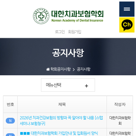
로그인
회원가입
공지사항
학회공지사항
공지사항
메뉴선택
번호
제목
작성자
2026년 치과건강보험의 방향과 꼭 알아야 할 내용 [스탭
대한치과보험학
N
세미나:보험청구]
회
■■■ 대한치과보험학회 가입안내 및 입회원서 양식
대한치과보험학
N