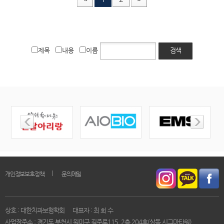
제목
내용
이름
검색
｜
개인정보보호정책
문의메일
상호 : 대한치과보험학회
대표자 : 최 희 수
사업장주소 : 경기도 부천시 원미구 길주로115, 2층 204호(상동,시그마타워)